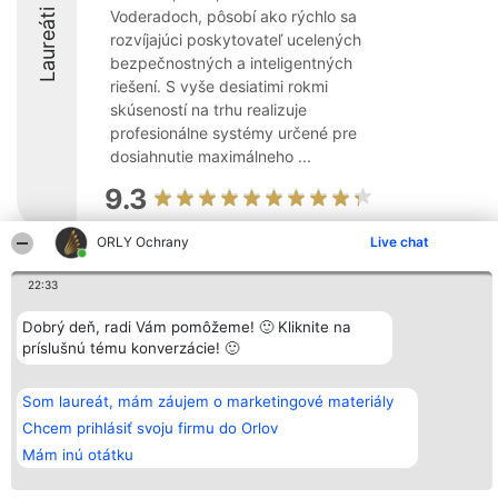
Laureáti
Voderadoch, pôsobí ako rýchlo sa
rozvíjajúci poskytovateľ ucelených
bezpečnostných a inteligentných
riešení. S vyše desiatimi rokmi
skúseností na trhu realizuje
profesionálne systémy určené pre
dosiahnutie maximálneho ...
9.3
ORLY Ochrany
Live chat
Organizátor hodnotenia
Hodnotenie
Kontakt
22:33
Bright Side Solutions sp. z o.
Laureáti
Kontakt
o. sp. k.
Lista
Dobrý deň, radi Vám pomôžeme! 🙂 Kliknite na
ul. Ruska 22
wszystkich
Wrocław 50-079
Laureatów
príslušnú tému konverzácie! 🙂
KRS 0000749100 | Regon
Podmienky
381313360 | NIP 8943132676
Obchodné
+48 508 492 400
podmienky
Som laureát, mám záujem o marketingové materiály
Zásady
Chcem prihlásiť svoju firmu do Orlov
ochrany
osobných
Mám inú otátku
údajov