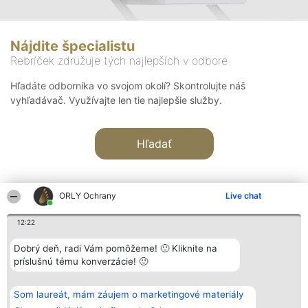
Nájdite špecialistu
Rebríček združuje tých najlepších v odbore
Hľadáte odborníka vo svojom okolí? Skontrolujte náš
vyhľadávač. Využívajte len tie najlepšie služby.
Hľadať
ORLY Ochrany
Live chat
12:22
Organizátor hodnotenia
Hodnotenie
Kontakt
Dobrý deň, radi Vám pomôžeme! 🙂 Kliknite na
Bright Side Solutions sp. z o.
Laureáti
Kontakt
príslušnú tému konverzácie! 🙂
o. sp. k.
Lista
ul. Ruska 22
wszystkich
Wrocław 50-079
Laureatów
Som laureát, mám záujem o marketingové materiály
KRS 0000749100 | Regon
Podmienky
381313360 | NIP 8943132676
Obchodné