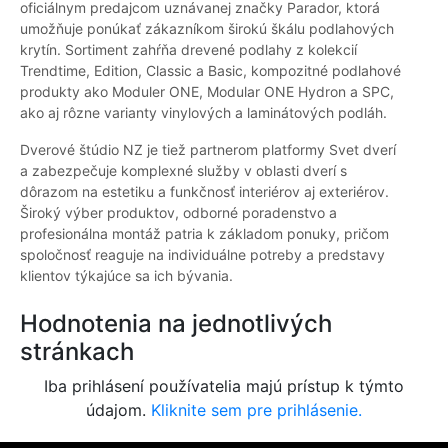
oficiálnym predajcom uznávanej značky Parador, ktorá
umožňuje ponúkať zákazníkom širokú škálu podlahových
krytín. Sortiment zahŕňa drevené podlahy z kolekcií
Trendtime, Edition, Classic a Basic, kompozitné podlahové
produkty ako Moduler ONE, Modular ONE Hydron a SPC,
ako aj rôzne varianty vinylových a laminátových podláh.
Dverové štúdio NZ je tiež partnerom platformy Svet dverí
a zabezpečuje komplexné služby v oblasti dverí s
dôrazom na estetiku a funkčnosť interiérov aj exteriérov.
Široký výber produktov, odborné poradenstvo a
profesionálna montáž patria k základom ponuky, pričom
spoločnosť reaguje na individuálne potreby a predstavy
klientov týkajúce sa ich bývania.
Hodnotenia na jednotlivých
stránkach
Iba prihlásení používatelia majú prístup k týmto
údajom.
Kliknite sem pre prihlásenie.