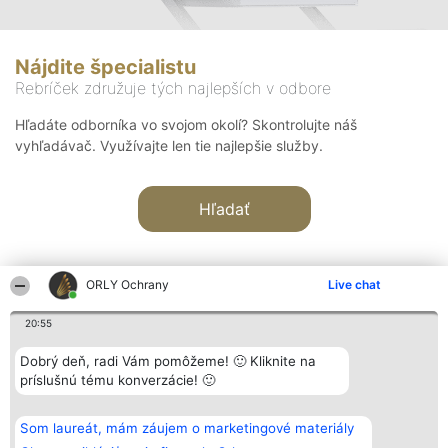
Nájdite špecialistu
Rebríček združuje tých najlepších v odbore
Hľadáte odborníka vo svojom okolí? Skontrolujte náš
vyhľadávač. Využívajte len tie najlepšie služby.
Hľadať
ORLY Ochrany
Live chat
20:55
Organizátor hodnotenia
Hodnotenie
Kontakt
Dobrý deň, radi Vám pomôžeme! 🙂 Kliknite na
Bright Side Solutions sp. z o.
Laureáti
Kontakt
príslušnú tému konverzácie! 🙂
o. sp. k.
Lista
ul. Ruska 22
wszystkich
Wrocław 50-079
Laureatów
Som laureát, mám záujem o marketingové materiály
KRS 0000749100 | Regon
Podmienky
381313360 | NIP 8943132676
Obchodné