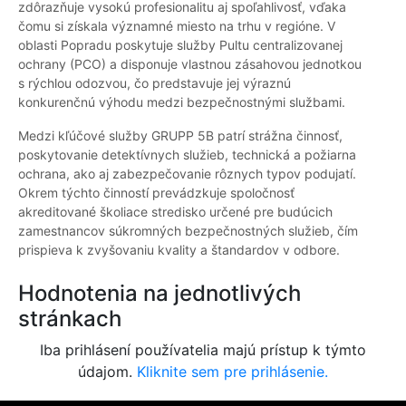
zdôrazňuje vysokú profesionalitu aj spoľahlivosť, vďaka
čomu si získala významné miesto na trhu v regióne. V
oblasti Popradu poskytuje služby Pultu centralizovanej
ochrany (PCO) a disponuje vlastnou zásahovou jednotkou
s rýchlou odozvou, čo predstavuje jej výraznú
konkurenčnú výhodu medzi bezpečnostnými službami.
Medzi kľúčové služby GRUPP 5B patrí strážna činnosť,
poskytovanie detektívnych služieb, technická a požiarna
ochrana, ako aj zabezpečovanie rôznych typov podujatí.
Okrem týchto činností prevádzkuje spoločnosť
akreditované školiace stredisko určené pre budúcich
zamestnancov súkromných bezpečnostných služieb, čím
prispieva k zvyšovaniu kvality a štandardov v odbore.
Hodnotenia na jednotlivých
stránkach
Iba prihlásení používatelia majú prístup k týmto
údajom.
Kliknite sem pre prihlásenie.