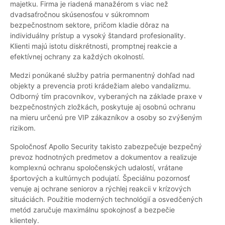
majetku. Firma je riadená manažérom s viac než
dvadsaťročnou skúsenosťou v súkromnom
bezpečnostnom sektore, pričom kladie dôraz na
individuálny prístup a vysoký štandard profesionality.
Klienti majú istotu diskrétnosti, promptnej reakcie a
efektívnej ochrany za každých okolností.
Medzi ponúkané služby patria permanentný dohľad nad
objekty a prevencia proti krádežiam alebo vandalizmu.
Odborný tím pracovníkov, vyberaných na základe praxe v
bezpečnostných zložkách, poskytuje aj osobnú ochranu
na mieru určenú pre VIP zákazníkov a osoby so zvýšeným
rizikom.
Spoločnosť Apollo Security takisto zabezpečuje bezpečný
prevoz hodnotných predmetov a dokumentov a realizuje
komplexnú ochranu spoločenských udalostí, vrátane
športových a kultúrnych podujatí. Špeciálnu pozornosť
venuje aj ochrane seniorov a rýchlej reakcii v krízových
situáciách. Použitie moderných technológií a osvedčených
metód zaručuje maximálnu spokojnosť a bezpečie
klientely.