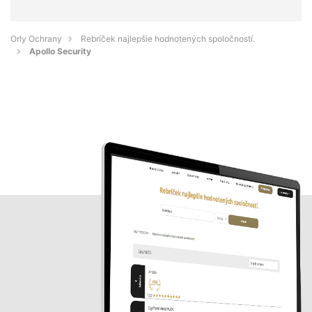
Orly Ochrany
Rebríček najlepšie hodnotených spoločností.
Apollo Security