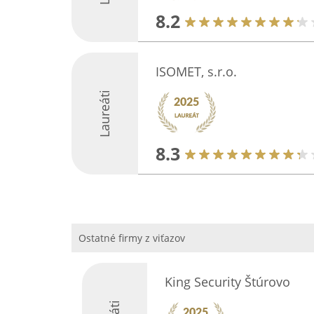
8.2
ISOMET, s.r.o.
Laureáti
8.3
Ostatné firmy z viťazov
King Security Štúrovo