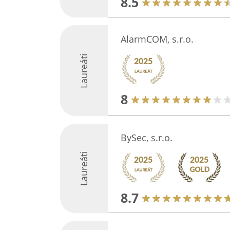
8.5
AlarmCOM, s.r.o.
Laureáti
8
BySec, s.r.o.
Laureáti
8.7