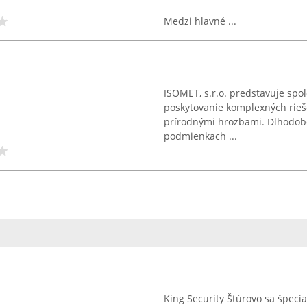
Medzi hlavné ...
ISOMET, s.r.o. predstavuje spol
poskytovanie komplexných rieše
prírodnými hrozbami. Dlhodobé
podmienkach ...
King Security Štúrovo sa špeci