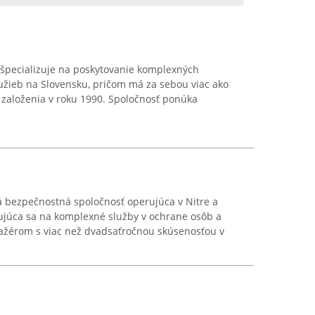
 špecializuje na poskytovanie komplexných
užieb na Slovensku, pričom má za sebou viac ako
o založenia v roku 1990. Spoločnosť ponúka
ná bezpečnostná spoločnosť operujúca v Nitre a
izujúca sa na komplexné služby v ochrane osôb a
ažérom s viac než dvadsaťročnou skúsenosťou v